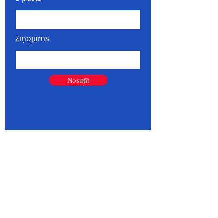
Ziņojums
Nosūtīt
Par mums