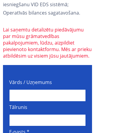
iesniegšanu VID EDS sistēmā;
Operatīvās bilances sagatavošana.
Lai saņemtu detalizētu piedāvājumu
par mūsu grāmatvedības
pakalpojumiem, lūdzu, aizpildiet
pievienoto kontaktformu. Mēs ar prieku
atbildēsim uz visiem jūsu jautājumiem.
Vārds / Uzņemums
Tālrunis
E-pasts